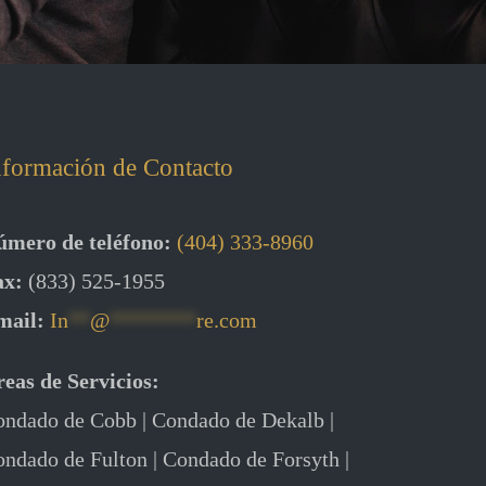
nformación de Contacto
úmero de teléfono:
(404) 333-8960
ax:
(833) 525-1955
mail:
In
**
@
********
re.com
eas de Servicios:
ndado de Cobb | Condado de Dekalb |
ndado de Fulton | Condado de Forsyth |