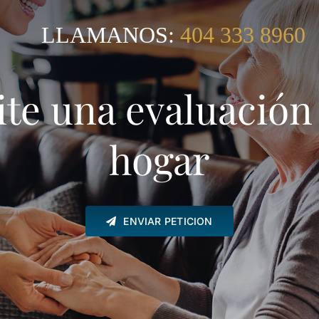
LLAMANOS:
404 333 8960
ite una evaluación
hogar
ENVIAR PETICION