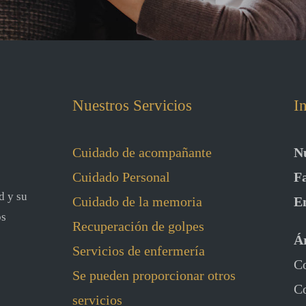
Nuestros Servicios
I
Cuidado de acompañante
N
Cuidado Personal
F
d y su
Cuidado de la memoria
E
os
Recuperación de golpes
Ár
Servicios de enfermería
Co
Se pueden proporcionar otros
Co
servicios